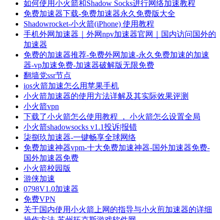
如何使用小火箭和Shadow Socks进行网络加速教程
免费加速器下载-免费加速器永久免费版大全
Shadowrocket-小火箭(iPhone) 使用教程
手机外网加速器｜外网npv加速器官网｜国内访问国外的
加速器
免费的加速器推荐-免费外网加速-永久免费加速的加速
器-vp加速免费-加速器破解版无限免费
翻墙党ssr节点
ios火箭加速怎么用苹果手机
小火箭加速器的使用方法详解及其实际效果评测
小火箭vpn
下载了小火箭怎么使用教程 ， 小火箭怎么设置全局
小火箭shadowsocks v1.1投诉|报错
柒捌玖加速器-一键畅享全球网络
免费加速神器vpm-十大免费加速神器-国外加速器免费-
国外加速器免费
小火箭校园版
游侠加速
0798V1.0加速器
免费VPN
关于国内使用小火箭上网的指导与小火煎加速器的详细
操作方法-苏州拓克斯游戏软件网