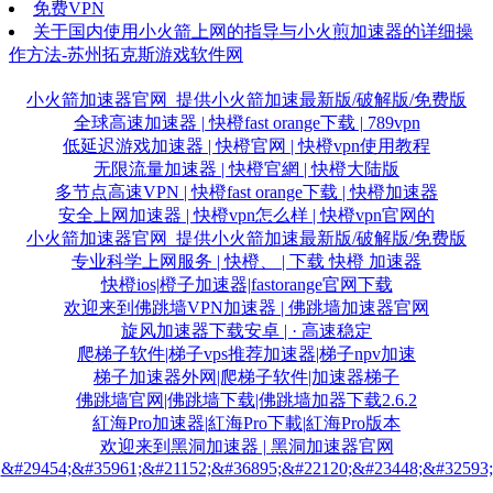
免费VPN
关于国内使用小火箭上网的指导与小火煎加速器的详细操
作方法-苏州拓克斯游戏软件网
小火箭加速器官网_提供小火箭加速最新版/破解版/免费版
全球高速加速器 | 快橙fast orange下载 | 789vpn
低延迟游戏加速器 | 快橙官网 | 快橙vpn使用教程
无限流量加速器 | 快橙官網 | 快橙大陆版
多节点高速VPN | 快橙fast orange下载 | 快橙加速器
安全上网加速器 | 快橙vpn怎么样 | 快橙vpn官网的
小火箭加速器官网_提供小火箭加速最新版/破解版/免费版
专业科学上网服务 | 快橙、 | 下载 快橙 加速器
快橙ios|橙子加速器|fastorange官网下载
欢迎来到佛跳墙VPN加速器 | 佛跳墙加速器官网
旋风加速器下载安卓 | · 高速稳定
爬梯子软件|梯子vps推荐加速器|梯子npv加速
梯子加速器外网|爬梯子软件|加速器梯子
佛跳墙官网|佛跳墙下载|佛跳墙加器下载2.6.2
紅海Pro加速器|紅海Pro下載|紅海Pro版本
欢迎来到黑洞加速器 | 黑洞加速器官网
&#29454;&#35961;&#21152;&#36895;&#22120;&#23448;&#32593;