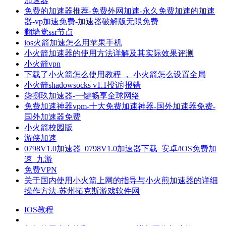
加速器
免费的加速器推荐-免费外网加速-永久免费加速的加速
器-vp加速免费-加速器破解版无限免费
翻墙党ssr节点
ios火箭加速怎么用苹果手机
小火箭加速器的使用方法详解及其实际效果评测
小火箭vpn
下载了小火箭怎么使用教程 ， 小火箭怎么设置全局
小火箭shadowsocks v1.1投诉|报错
柒捌玖加速器-一键畅享全球网络
免费加速神器vpm-十大免费加速神器-国外加速器免费-
国外加速器免费
小火箭校园版
游侠加速
0798V1.0加速器_0798V1.0加速器下载_安卓/iOS免费加
速_九游
免费VPN
关于国内使用小火箭上网的指导与小火煎加速器的详细
操作方法-苏州拓克斯游戏软件网
IOS教程