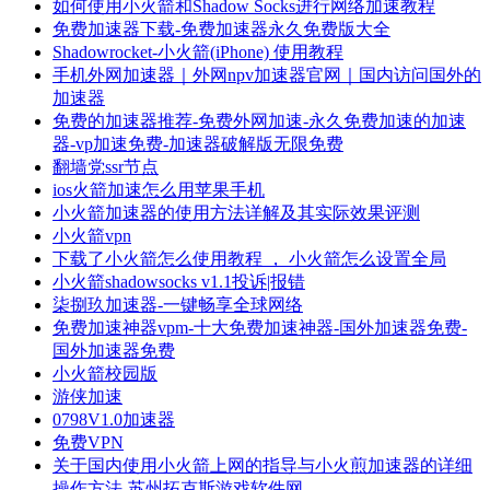
如何使用小火箭和Shadow Socks进行网络加速教程
免费加速器下载-免费加速器永久免费版大全
Shadowrocket-小火箭(iPhone) 使用教程
手机外网加速器｜外网npv加速器官网｜国内访问国外的
加速器
免费的加速器推荐-免费外网加速-永久免费加速的加速
器-vp加速免费-加速器破解版无限免费
翻墙党ssr节点
ios火箭加速怎么用苹果手机
小火箭加速器的使用方法详解及其实际效果评测
小火箭vpn
下载了小火箭怎么使用教程 ， 小火箭怎么设置全局
小火箭shadowsocks v1.1投诉|报错
柒捌玖加速器-一键畅享全球网络
免费加速神器vpm-十大免费加速神器-国外加速器免费-
国外加速器免费
小火箭校园版
游侠加速
0798V1.0加速器
免费VPN
关于国内使用小火箭上网的指导与小火煎加速器的详细
操作方法-苏州拓克斯游戏软件网