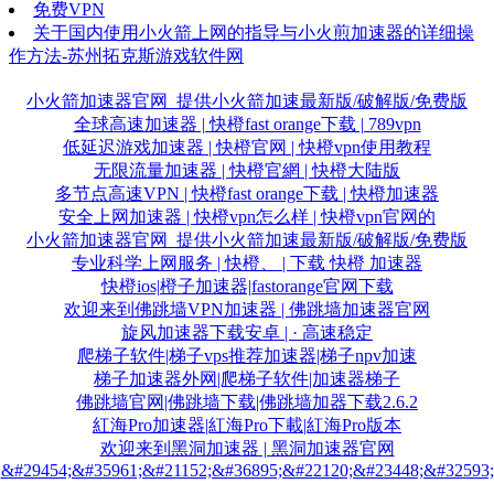
免费VPN
关于国内使用小火箭上网的指导与小火煎加速器的详细操
作方法-苏州拓克斯游戏软件网
小火箭加速器官网_提供小火箭加速最新版/破解版/免费版
全球高速加速器 | 快橙fast orange下载 | 789vpn
低延迟游戏加速器 | 快橙官网 | 快橙vpn使用教程
无限流量加速器 | 快橙官網 | 快橙大陆版
多节点高速VPN | 快橙fast orange下载 | 快橙加速器
安全上网加速器 | 快橙vpn怎么样 | 快橙vpn官网的
小火箭加速器官网_提供小火箭加速最新版/破解版/免费版
专业科学上网服务 | 快橙、 | 下载 快橙 加速器
快橙ios|橙子加速器|fastorange官网下载
欢迎来到佛跳墙VPN加速器 | 佛跳墙加速器官网
旋风加速器下载安卓 | · 高速稳定
爬梯子软件|梯子vps推荐加速器|梯子npv加速
梯子加速器外网|爬梯子软件|加速器梯子
佛跳墙官网|佛跳墙下载|佛跳墙加器下载2.6.2
紅海Pro加速器|紅海Pro下載|紅海Pro版本
欢迎来到黑洞加速器 | 黑洞加速器官网
&#29454;&#35961;&#21152;&#36895;&#22120;&#23448;&#32593;