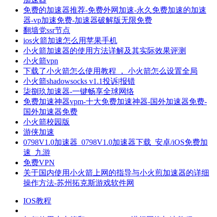
免费的加速器推荐-免费外网加速-永久免费加速的加速
器-vp加速免费-加速器破解版无限免费
翻墙党ssr节点
ios火箭加速怎么用苹果手机
小火箭加速器的使用方法详解及其实际效果评测
小火箭vpn
下载了小火箭怎么使用教程 ， 小火箭怎么设置全局
小火箭shadowsocks v1.1投诉|报错
柒捌玖加速器-一键畅享全球网络
免费加速神器vpm-十大免费加速神器-国外加速器免费-
国外加速器免费
小火箭校园版
游侠加速
0798V1.0加速器_0798V1.0加速器下载_安卓/iOS免费加
速_九游
免费VPN
关于国内使用小火箭上网的指导与小火煎加速器的详细
操作方法-苏州拓克斯游戏软件网
IOS教程