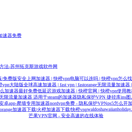
外加速器免费
方法-苏州拓克斯游戏软件网
/免费版
安全上网加速器 | 快橙vpn电脑可以连吗 | 快橙vpn怎么
橙vpn大陆版
全球高速加速器 | fast vpn | fastorange
无限流量加速器 | a
m用什么加速器最好免费
低延迟游戏加速器 | 快橙官网 | 快橙vpn使用
护 | 无限流量加速器 适用于steam的加速器
隐私保护VPN 捷径库ins
s安卓app-爬墙专用加速器
nordvpn免费 - 隐私保护VPN
ps5怎么开
waldoshawaiianholiday
storange加速器下载|火橙加速器下载|快橙vnp
芒果VPN官网 - 安全高速的在线体验