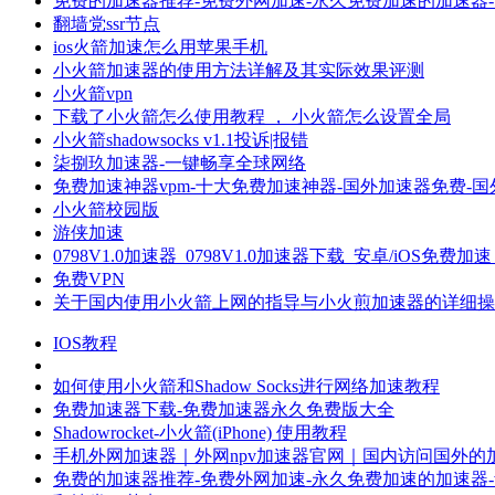
免费的加速器推荐-免费外网加速-永久免费加速的加速器-
翻墙党ssr节点
ios火箭加速怎么用苹果手机
小火箭加速器的使用方法详解及其实际效果评测
小火箭vpn
下载了小火箭怎么使用教程 ， 小火箭怎么设置全局
小火箭shadowsocks v1.1投诉|报错
柒捌玖加速器-一键畅享全球网络
免费加速神器vpm-十大免费加速神器-国外加速器免费-
小火箭校园版
游侠加速
0798V1.0加速器_0798V1.0加速器下载_安卓/iOS免费加
免费VPN
关于国内使用小火箭上网的指导与小火煎加速器的详细操
IOS教程
如何使用小火箭和Shadow Socks进行网络加速教程
免费加速器下载-免费加速器永久免费版大全
Shadowrocket-小火箭(iPhone) 使用教程
手机外网加速器｜外网npv加速器官网｜国内访问国外的
免费的加速器推荐-免费外网加速-永久免费加速的加速器-