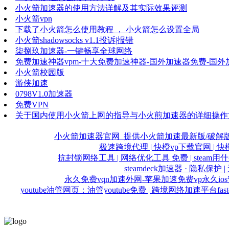
小火箭加速器的使用方法详解及其实际效果评测
小火箭vpn
下载了小火箭怎么使用教程 ， 小火箭怎么设置全局
小火箭shadowsocks v1.1投诉|报错
柒捌玖加速器-一键畅享全球网络
免费加速神器vpm-十大免费加速神器-国外加速器免费-国
小火箭校园版
游侠加速
0798V1.0加速器
免费VPN
关于国内使用小火箭上网的指导与小火煎加速器的详细操作
小火箭加速器官网_提供小火箭加速最新版/破解版
极速跨境代理 | 快橙vp下载官网 | 快
抗封锁网络工具 | 网络优化工具 免费 | stea
steamdeck加速器 · 隐私保
永久免费vqn加速外网-苹果加速免费vp永久io
youtube油管网页：油管youtube免费 | 跨境网络加速平台
fa