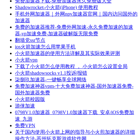
免费加速器下载-免费加速器永久免费版大全
Shadowrocket-小火箭(iPhone) 使用教程
手机外网加速器｜外网npv加速器官网｜国内访问国外的
加速器
免费的加速器推荐-免费外网加速-永久免费加速的加速
器-vp加速免费-加速器破解版无限免费
翻墙党ssr节点
ios火箭加速怎么用苹果手机
小火箭加速器的使用方法详解及其实际效果评测
小火箭vpn
下载了小火箭怎么使用教程 ， 小火箭怎么设置全局
小火箭shadowsocks v1.1投诉|报错
柒捌玖加速器-一键畅享全球网络
免费加速神器vpm-十大免费加速神器-国外加速器免费-
国外加速器免费
小火箭校园版
游侠加速
0798V1.0加速器_0798V1.0加速器下载_安卓/iOS免费加
速_九游
免费VPN
关于国内使用小火箭上网的指导与小火煎加速器的详细
操作方法-苏州拓克斯游戏软件网