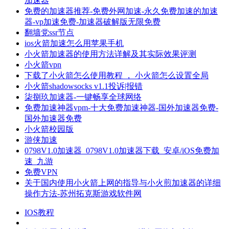
加速器
免费的加速器推荐-免费外网加速-永久免费加速的加速
器-vp加速免费-加速器破解版无限免费
翻墙党ssr节点
ios火箭加速怎么用苹果手机
小火箭加速器的使用方法详解及其实际效果评测
小火箭vpn
下载了小火箭怎么使用教程 ， 小火箭怎么设置全局
小火箭shadowsocks v1.1投诉|报错
柒捌玖加速器-一键畅享全球网络
免费加速神器vpm-十大免费加速神器-国外加速器免费-
国外加速器免费
小火箭校园版
游侠加速
0798V1.0加速器_0798V1.0加速器下载_安卓/iOS免费加
速_九游
免费VPN
关于国内使用小火箭上网的指导与小火煎加速器的详细
操作方法-苏州拓克斯游戏软件网
IOS教程