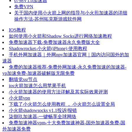
0798V1.0加速器
免费VPN
关于国内使用小火箭上网的指导与小火煎加速器的详细
操作方法-苏州拓克斯游戏软件网
IOS教程
如何使用小火箭和Shadow Socks进行网络加速教程
免费加速器下载-免费加速器永久免费版大全
Shadowrocket-小火箭(iPhone) 使用教程
手机外网加速器｜外网npv加速器官网｜国内访问国外的加
速器
免费的加速器推荐-免费外网加速-永久免费加速的加速器-
vp加速免费-加速器破解版无限免费
翻墙党ssr节点
ios火箭加速怎么用苹果手机
小火箭加速器的使用方法详解及其实际效果评测
小火箭vpn
下载了小火箭怎么使用教程 ， 小火箭怎么设置全局
小火箭shadowsocks v1.1投诉|报错
柒捌玖加速器-一键畅享全球网络
免费加速神器vpm-十大免费加速神器-国外加速器免费-国
外加速器免费