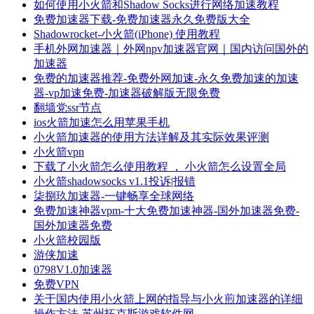
如何使用小火箭和Shadow Socks进行网络加速教程
免费加速器下载-免费加速器永久免费版大全
Shadowrocket-小火箭(iPhone) 使用教程
手机外网加速器｜外网npv加速器官网｜国内访问国外的
加速器
免费的加速器推荐-免费外网加速-永久免费加速的加速
器-vp加速免费-加速器破解版无限免费
翻墙党ssr节点
ios火箭加速怎么用苹果手机
小火箭加速器的使用方法详解及其实际效果评测
小火箭vpn
下载了小火箭怎么使用教程 ， 小火箭怎么设置全局
小火箭shadowsocks v1.1投诉|报错
柒捌玖加速器-一键畅享全球网络
免费加速神器vpm-十大免费加速神器-国外加速器免费-
国外加速器免费
小火箭校园版
游侠加速
0798V1.0加速器
免费VPN
关于国内使用小火箭上网的指导与小火煎加速器的详细
操作方法-苏州拓克斯游戏软件网