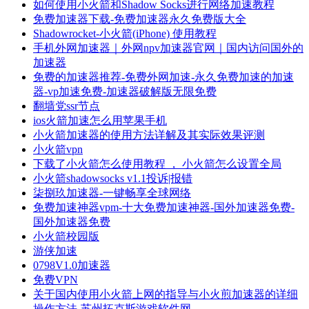
如何使用小火箭和Shadow Socks进行网络加速教程
免费加速器下载-免费加速器永久免费版大全
Shadowrocket-小火箭(iPhone) 使用教程
手机外网加速器｜外网npv加速器官网｜国内访问国外的
加速器
免费的加速器推荐-免费外网加速-永久免费加速的加速
器-vp加速免费-加速器破解版无限免费
翻墙党ssr节点
ios火箭加速怎么用苹果手机
小火箭加速器的使用方法详解及其实际效果评测
小火箭vpn
下载了小火箭怎么使用教程 ， 小火箭怎么设置全局
小火箭shadowsocks v1.1投诉|报错
柒捌玖加速器-一键畅享全球网络
免费加速神器vpm-十大免费加速神器-国外加速器免费-
国外加速器免费
小火箭校园版
游侠加速
0798V1.0加速器
免费VPN
关于国内使用小火箭上网的指导与小火煎加速器的详细
操作方法-苏州拓克斯游戏软件网