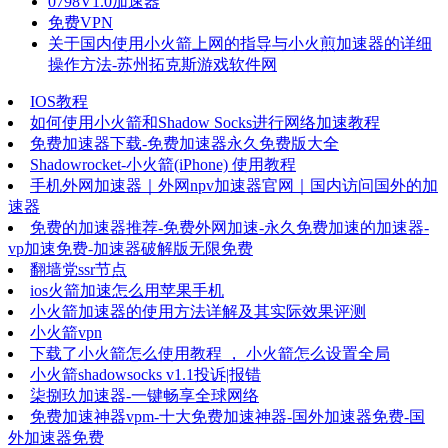
0798V1.0加速器
免费VPN
关于国内使用小火箭上网的指导与小火煎加速器的详细
操作方法-苏州拓克斯游戏软件网
IOS教程
如何使用小火箭和Shadow Socks进行网络加速教程
免费加速器下载-免费加速器永久免费版大全
Shadowrocket-小火箭(iPhone) 使用教程
手机外网加速器｜外网npv加速器官网｜国内访问国外的加
速器
免费的加速器推荐-免费外网加速-永久免费加速的加速器-
vp加速免费-加速器破解版无限免费
翻墙党ssr节点
ios火箭加速怎么用苹果手机
小火箭加速器的使用方法详解及其实际效果评测
小火箭vpn
下载了小火箭怎么使用教程 ， 小火箭怎么设置全局
小火箭shadowsocks v1.1投诉|报错
柒捌玖加速器-一键畅享全球网络
免费加速神器vpm-十大免费加速神器-国外加速器免费-国
外加速器免费