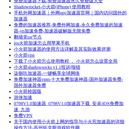
免费加速器下载-免费加速器永久免费版大全
Shadowrocket-小火箭(iPhone) 使用教程
手机外网加速器｜外网npv加速器官网｜国内访问国外的
加速器
免费的加速器推荐-免费外网加速-永久免费加速的加速
器-vp加速免费-加速器破解版无限免费
翻墙党ssr节点
ios火箭加速怎么用苹果手机
小火箭加速器的使用方法详解及其实际效果评测
小火箭vpn
下载了小火箭怎么使用教程 ， 小火箭怎么设置全局
小火箭shadowsocks v1.1投诉|报错
柒捌玖加速器-一键畅享全球网络
免费加速神器vpm-十大免费加速神器-国外加速器免费-
国外加速器免费
小火箭校园版
游侠加速
0798V1.0加速器_0798V1.0加速器下载_安卓/iOS免费加
速_九游
免费VPN
关于国内使用小火箭上网的指导与小火煎加速器的详细
操作方法-苏州拓克斯游戏软件网