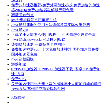
加速器
免费的加速器推荐-免费外网加速-永久免费加速的加速
器-vp加速免费-加速器破解版无限免费
翻墙党ssr节点
ios火箭加速怎么用苹果手机
小火箭加速器的使用方法详解及其实际效果评测
小火箭vpn
下载了小火箭怎么使用教程 ， 小火箭怎么设置全局
小火箭shadowsocks v1.1投诉|报错
柒捌玖加速器-一键畅享全球网络
免费加速神器vpm-十大免费加速神器-国外加速器免费-
国外加速器免费
小火箭校园版
游侠加速
0798V1.0加速器_0798V1.0加速器下载_安卓/iOS免费加
速_九游
免费VPN
关于国内使用小火箭上网的指导与小火煎加速器的详细
操作方法-苏州拓克斯游戏软件网
IOS教程